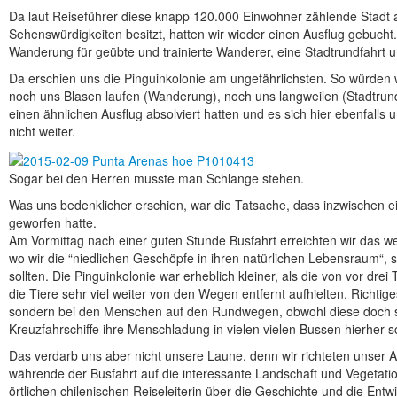
Da laut Reiseführer diese knapp 120.000 Einwohner zählende Stadt
Sehenswürdigkeiten besitzt, hatten wir wieder einen Ausflug gebucht
Wanderung für geübte und trainierte Wanderer, eine Stadtrundfahrt 
Da erschien uns die Pinguinkolonie am ungefährlichsten. So würden wi
noch uns Blasen laufen (Wanderung), noch uns langweilen (Stadtrundf
einen ähnlichen Ausflug absolviert hatten und es sich hier ebenfalls
nicht weiter.
Sogar bei den Herren musste man Schlange stehen.
Was uns bedenklicher erschien, war die Tatsache, dass inzwischen ei
geworfen hatte.
Am Vormittag nach einer guten Stunde Busfahrt erreichten wir das 
wo wir die “niedlichen Geschöpfe in ihren natürlichen Lebensraum“,
sollten. Die Pinguinkolonie war erheblich kleiner, als die von vor dre
die Tiere sehr viel weiter von den Wegen entfernt aufhielten. Richti
sondern bei den Menschen auf den Rundwegen, obwohl diese doch se
Kreuzfahrschiffe ihre Menschladung in vielen vielen Bussen hierher sc
Das verdarb uns aber nicht unsere Laune, denn wir richteten unser
währende der Busfahrt auf die interessante Landschaft und Vegetat
örtlichen chilenischen Reiseleiterin über die Geschichte und die Entwi