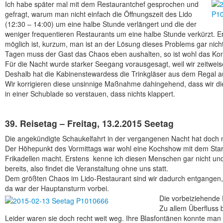
Ich habe später mal mit dem Restaurantchef gesprochen und
gefragt, warum man nicht einfach die Öffnungszeit des Lido
(12:30 – 14:00) um eine halbe Stunde verlängert und die der
weniger frequentieren Restaurants um eine halbe Stunde verkürzt. 
möglich ist, kurzum, man ist an der Lösung dieses Problems gar nicht
Tagen muss der Gast das Chaos eben aushalten, so ist wohl das K
Für die Nacht wurde starker Seegang vorausgesagt, weil wir zeitweis
Deshalb hat die Kabinenstewardess die Trinkgläser aus dem Regal a
Wir korrigieren diese unsinnige Maßnahme dahingehend, dass wir die
in einer Schublade so verstauen, dass nichts klappert.
39. Reisetag – Freitag, 13.2.2015 Seetag
Die angekündigte Schaukelfahrt in der vergangenen Nacht hat doch n
Der Höhepunkt des Vormittags war wohl eine Kochshow mit dem Stark
Frikadellen macht. Erstens kenne ich diesen Menschen gar nicht und
bereits, also findet die Veranstaltung ohne uns statt.
Dem größten Chaos im Lido-Restaurant sind wir dadurch entgangen, d
da war der Hauptansturm vorbei.
Die vorbeiziehende F
Zu allem Überfluss 
Leider waren sie doch recht weit weg. Ihre Blasfontänen konnte man