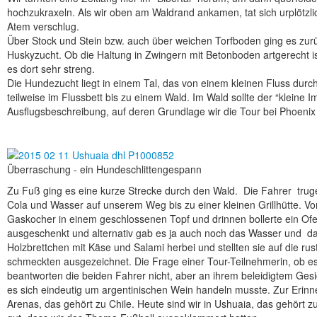
hochzukraxeln. Als wir oben am Waldrand ankamen, tat sich urplötzl
Atem verschlug.
Über Stock und Stein bzw. auch über weichen Torfboden ging es zurü
Huskyzucht. Ob die Haltung in Zwingern mit Betonboden artgerecht is
es dort sehr streng.
Die Hundezucht liegt in einem Tal, das von einem kleinen Fluss durch
teilweise im Flussbett bis zu einem Wald. Im Wald sollte der “kleine
Ausflugsbeschreibung, auf deren Grundlage wir die Tour bei Phoeni
Überraschung - ein Hundeschlittengespann
Zu Fuß ging es eine kurze Strecke durch den Wald. Die Fahrer trug
Cola und Wasser auf unserem Weg bis zu einer kleinen Grillhütte. Vo
Gaskocher in einem geschlossenen Topf und drinnen bollerte ein Of
ausgeschenkt und alternativ gab es ja auch noch das Wasser und da
Holzbrettchen mit Käse und Salami herbei und stellten sie auf die ru
schmeckten ausgezeichnet. Die Frage einer Tour-Teilnehmerin, ob es
beantworten die beiden Fahrer nicht, aber an ihrem beleidigtem Ge
es sich eindeutig um argentinischen Wein handeln musste. Zur Erinn
Arenas, das gehört zu Chile. Heute sind wir in Ushuaia, das gehört z