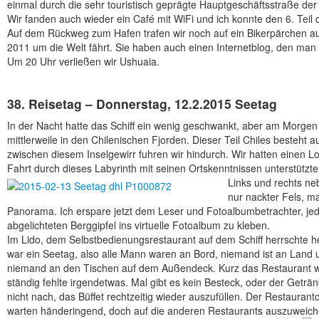
einmal durch die sehr touristisch geprägte Hauptgeschäftsstraße der 
Wir fanden auch wieder ein Café mit WiFi und ich konnte den 6. Teil 
Auf dem Rückweg zum Hafen trafen wir noch auf ein Bikerpärchen aus 
2011 um die Welt fährt. Sie haben auch einen Internetblog, den man
Um 20 Uhr verließen wir Ushuaia.
38. Reisetag – Donnerstag, 12.2.2015 Seetag
In der Nacht hatte das Schiff ein wenig geschwankt, aber am Morgen 
mittlerweile in den Chilenischen Fjorden. Dieser Teil Chiles besteht
zwischen diesem Inselgewirr fuhren wir hindurch. Wir hatten einen L
Fahrt durch dieses Labyrinth mit seinen Ortskenntnissen unterstützte
Links und rechts ne
nur nackter Fels, m
Panorama. Ich erspare jetzt dem Leser und Fotoalbumbetrachter, jed
abgelichteten Berggipfel ins virtuelle Fotoalbum zu kleben.
Im Lido, dem Selbstbedienungsrestaurant auf dem Schiff herrschte 
war ein Seetag, also alle Mann waren an Bord, niemand ist an Land 
niemand an den Tischen auf dem Außendeck. Kurz das Restaurant war
ständig fehlte irgendetwas. Mal gibt es kein Besteck, oder der Getr
nicht nach, das Büffet rechtzeitig wieder auszufüllen. Der Restaurantch
warten händeringend, doch auf die anderen Restaurants auszuweich